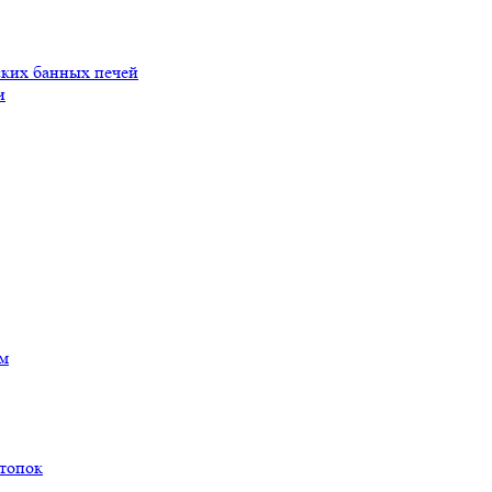
ских банных печей
и
ам
 топок