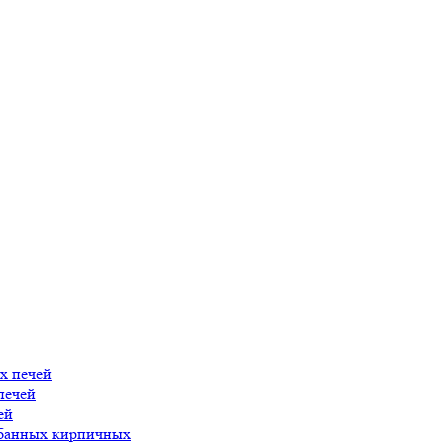
х печей
печей
ей
 банных кирпичных