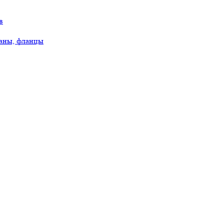
в
аны, фланцы