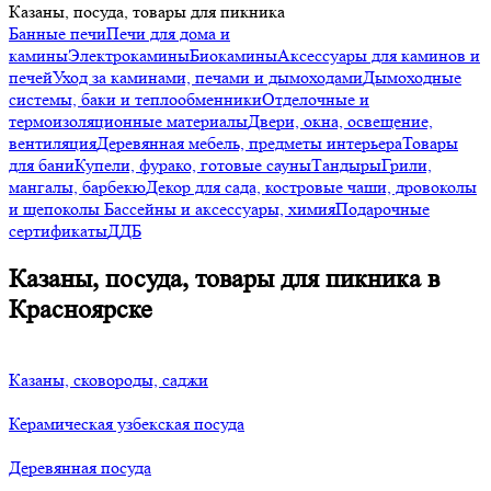
Казаны, посуда, товары для пикника
Банные печи
Печи для дома и
камины
Электрокамины
Биокамины
Аксессуары для каминов и
печей
Уход за каминами, печами и дымоходами
Дымоходные
системы, баки и теплообменники
Отделочные и
термоизоляционные материалы
Двери, окна, освещение,
вентиляция
Деревянная мебель, предметы интерьера
Товары
для бани
Купели, фурако, готовые сауны
Тандыры
Грили,
мангалы, барбекю
Декор для сада, костровые чаши, дровоколы
и щепоколы
Бассейны и аксессуары, химия
Подарочные
сертификаты
ДДБ
Казаны, посуда, товары для пикника в
Красноярске
Казаны, сковороды, саджи
Керамическая узбекская посуда
Деревянная посуда