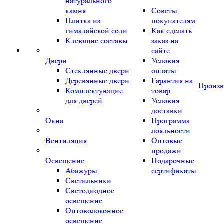
натурального
камня
Советы
Плитка из
покупателям
гималайской соли
Как сделать
Клеющие составы
заказ на
сайте
Двери
Условия
Стеклянные двери
оплаты
Деревянные двери
Гарантия на
Произв
Комплектующие
товар
для дверей
Условия
доставки
Окна
Программа
лояльности
Вентиляция
Оптовые
продажи
Освещение
Подарочные
Абажуры
сертификаты
Светильники
Светодиодное
освещение
Оптоволоконное
освещение