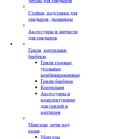
Чехлы для тандыров
Стойки, подставки для
тандыров, дровницы
Аксессуары и запчасти
для тандыров
Грили, коптильни,
барбекю
Грили газовые,
угольные,
комбинированные
Грили-барбекю
Коптильни
Аксессуары и
комплектующие
для грилей и
коптилен
Мангалы, печи под
казан
Мангалы