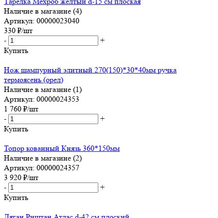
Тарелка Мехроб желтый d-15 см плоская
Наличие в магазине (4)
Артикул: 00000023040
330
₽
/шт
-
+
Купить
Нож шампурный элитный 270(150)*30*40мм ручка
термоясень (орел)
Наличие в магазине (1)
Артикул: 00000024353
1 760
₽
/шт
-
+
Купить
Топор кованный Князь 360*150мм
Наличие в магазине (2)
Артикул: 00000024357
3 920
₽
/шт
-
+
Купить
Ляган Риштан Атлас d-42 см плоский