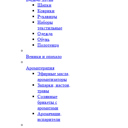
Шапки
Коврики
Рукавицы
Наборы
текстильные
Одежда
Обувь
Полотенца
Веники и опахало
Ароматерапия
Эфирные масла,
ароматизаторы
Запарки, настои,
травы
Солянные
брикеты с
ароматами
Аромачаши,
испарители