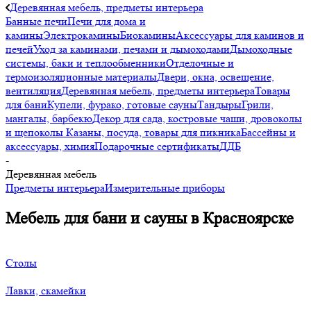
Деревянная мебель, предметы интерьера
Банные печи
Печи для дома и
камины
Электрокамины
Биокамины
Аксессуары для каминов и
печей
Уход за каминами, печами и дымоходами
Дымоходные
системы, баки и теплообменники
Отделочные и
термоизоляционные материалы
Двери, окна, освещение,
вентиляция
Деревянная мебель, предметы интерьера
Товары
для бани
Купели, фурако, готовые сауны
Тандыры
Грили,
мангалы, барбекю
Декор для сада, костровые чаши, дровоколы
и щепоколы
Казаны, посуда, товары для пикника
Бассейны и
аксессуары, химия
Подарочные сертификаты
ДДБ
-
Деревянная мебель
Предметы интерьера
Измерительные приборы
Мебель для бани и сауны в Красноярске
Столы
Лавки, скамейки