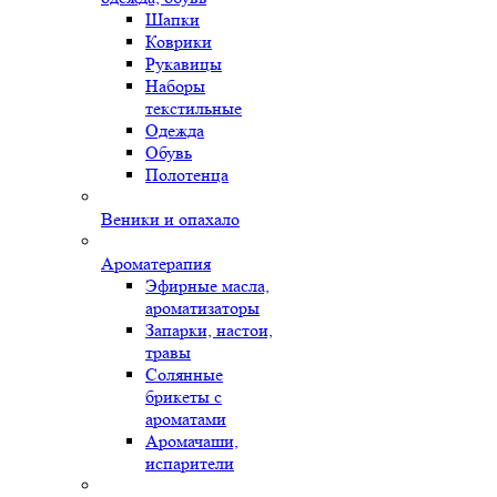
Шапки
Коврики
Рукавицы
Наборы
текстильные
Одежда
Обувь
Полотенца
Веники и опахало
Ароматерапия
Эфирные масла,
ароматизаторы
Запарки, настои,
травы
Солянные
брикеты с
ароматами
Аромачаши,
испарители