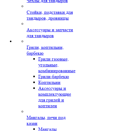
Чехлы для тандыров
Стойки, подставки для
тандыров, дровницы
Аксессуары и запчасти
для тандыров
Грили, коптильни,
барбекю
Грили газовые,
угольные,
комбинированные
Грили-барбекю
Коптильни
Аксессуары и
комплектующие
для грилей и
коптилен
Мангалы, печи под
казан
Мангалы