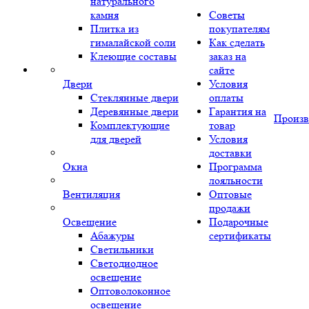
натурального
камня
Советы
Плитка из
покупателям
гималайской соли
Как сделать
Клеющие составы
заказ на
сайте
Двери
Условия
Стеклянные двери
оплаты
Деревянные двери
Гарантия на
Произв
Комплектующие
товар
для дверей
Условия
доставки
Окна
Программа
лояльности
Вентиляция
Оптовые
продажи
Освещение
Подарочные
Абажуры
сертификаты
Светильники
Светодиодное
освещение
Оптоволоконное
освещение