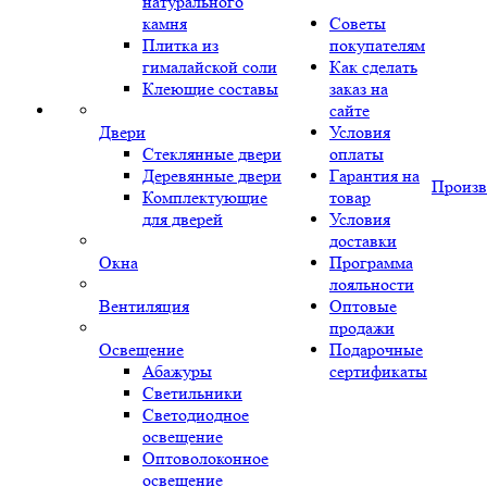
натурального
камня
Советы
Плитка из
покупателям
гималайской соли
Как сделать
Клеющие составы
заказ на
сайте
Двери
Условия
Стеклянные двери
оплаты
Деревянные двери
Гарантия на
Произв
Комплектующие
товар
для дверей
Условия
доставки
Окна
Программа
лояльности
Вентиляция
Оптовые
продажи
Освещение
Подарочные
Абажуры
сертификаты
Светильники
Светодиодное
освещение
Оптоволоконное
освещение