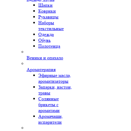
Шапки
Коврики
Рукавицы
Наборы
текстильные
Одежда
Обувь
Полотенца
Веники и опахало
Ароматерапия
Эфирные масла,
ароматизаторы
Запарки, настои,
травы
Солянные
брикеты с
ароматами
Аромачаши,
испарители