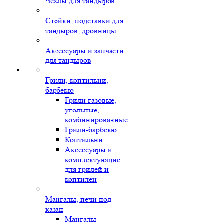
Чехлы для тандыров
Стойки, подставки для
тандыров, дровницы
Аксессуары и запчасти
для тандыров
Грили, коптильни,
барбекю
Грили газовые,
угольные,
комбинированные
Грили-барбекю
Коптильни
Аксессуары и
комплектующие
для грилей и
коптилен
Мангалы, печи под
казан
Мангалы