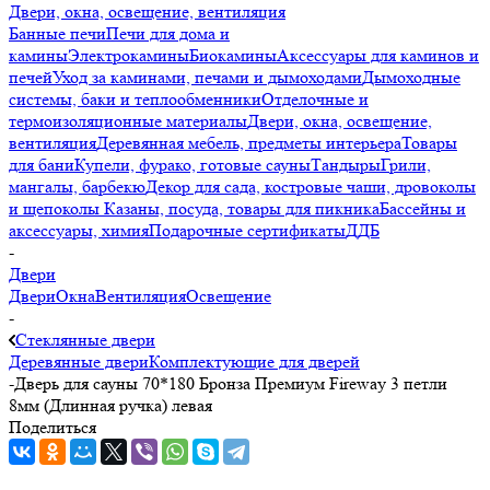
Двери, окна, освещение, вентиляция
Банные печи
Печи для дома и
камины
Электрокамины
Биокамины
Аксессуары для каминов и
печей
Уход за каминами, печами и дымоходами
Дымоходные
системы, баки и теплообменники
Отделочные и
термоизоляционные материалы
Двери, окна, освещение,
вентиляция
Деревянная мебель, предметы интерьера
Товары
для бани
Купели, фурако, готовые сауны
Тандыры
Грили,
мангалы, барбекю
Декор для сада, костровые чаши, дровоколы
и щепоколы
Казаны, посуда, товары для пикника
Бассейны и
аксессуары, химия
Подарочные сертификаты
ДДБ
-
Двери
Двери
Окна
Вентиляция
Освещение
-
Стеклянные двери
Деревянные двери
Комплектующие для дверей
-
Дверь для сауны 70*180 Бронза Премиум Fireway 3 петли
8мм (Длинная ручка) левая
Поделиться