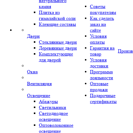
натурального
камня
Советы
Плитка из
покупателям
гималайской соли
Как сделать
Клеющие составы
заказ на
сайте
Двери
Условия
Стеклянные двери
оплаты
Деревянные двери
Гарантия на
Произв
Комплектующие
товар
для дверей
Условия
доставки
Окна
Программа
лояльности
Вентиляция
Оптовые
продажи
Освещение
Подарочные
Абажуры
сертификаты
Светильники
Светодиодное
освещение
Оптоволоконное
освещение