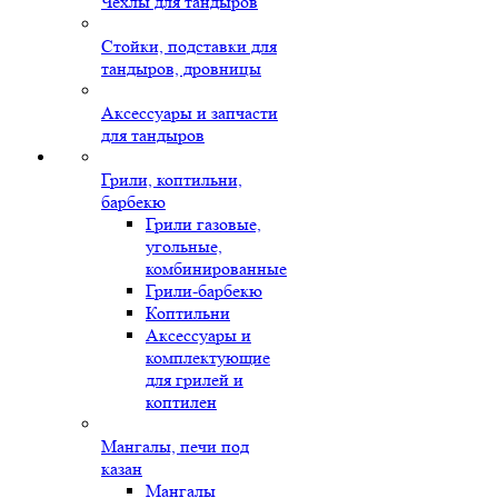
Чехлы для тандыров
Стойки, подставки для
тандыров, дровницы
Аксессуары и запчасти
для тандыров
Грили, коптильни,
барбекю
Грили газовые,
угольные,
комбинированные
Грили-барбекю
Коптильни
Аксессуары и
комплектующие
для грилей и
коптилен
Мангалы, печи под
казан
Мангалы