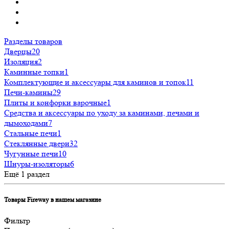
Разделы товаров
Дверцы
20
Изоляция
2
Каминные топки
1
Комплектующие и аксессуары для каминов и топок
11
Печи-камины
29
Плиты и конфорки варочные
1
Средства и аксессуары по уходу за каминами, печами и
дымоходами
7
Стальные печи
1
Стеклянные двери
32
Чугунные печи
10
Шнуры-изоляторы
6
Ещё 1 раздел
Товары Fireway в нашем магазине
Фильтр