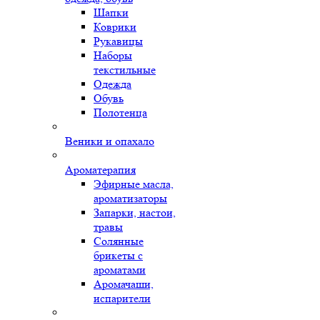
Шапки
Коврики
Рукавицы
Наборы
текстильные
Одежда
Обувь
Полотенца
Веники и опахало
Ароматерапия
Эфирные масла,
ароматизаторы
Запарки, настои,
травы
Солянные
брикеты с
ароматами
Аромачаши,
испарители