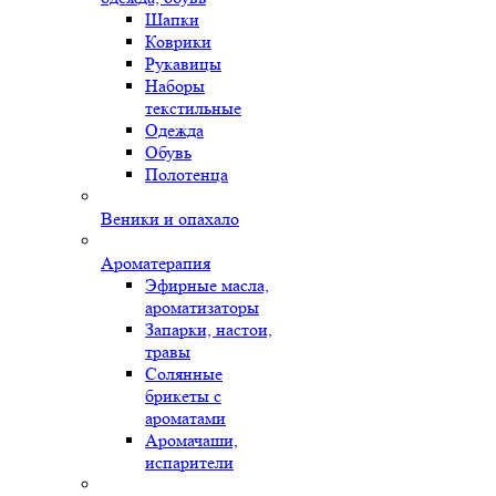
Шапки
Коврики
Рукавицы
Наборы
текстильные
Одежда
Обувь
Полотенца
Веники и опахало
Ароматерапия
Эфирные масла,
ароматизаторы
Запарки, настои,
травы
Солянные
брикеты с
ароматами
Аромачаши,
испарители