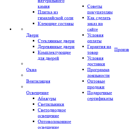
натурального
камня
Советы
Плитка из
покупателям
гималайской соли
Как сделать
Клеющие составы
заказ на
сайте
Двери
Условия
Стеклянные двери
оплаты
Деревянные двери
Гарантия на
Произв
Комплектующие
товар
для дверей
Условия
доставки
Окна
Программа
лояльности
Вентиляция
Оптовые
продажи
Освещение
Подарочные
Абажуры
сертификаты
Светильники
Светодиодное
освещение
Оптоволоконное
освещение