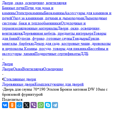
Двери, окна, освещение, вентиляция
Банные печи
Печи для дома и
камины
Электрокамины
Биокамины
Аксессуары для каминов и
печей
Уход за каминами, печами и дымоходами
Дымоходные
системы, баки и теплообменники
Отделочные и
термоизоляционные материалы
Двери, окна, освещение,
вентиляция
Деревянная мебель, предметы интерьера
Товары
для бани
Купели, фурако, готовые сауны
Тандыры
Грили,
мангалы, барбекю
Декор для сада, костровые чаши, дровоколы
и щепоколы
Казаны, посуда, товары для пикника
Бассейны и
аксессуары, химия
Подарочные сертификаты
ДДБ
-
Двери
Двери
Окна
Вентиляция
Освещение
-
Стеклянные двери
Деревянные двери
Комплектующие для дверей
-
Дверь для сауны 70*190 Эталон Бронза матовая DW 10мм с
бронзовой фурнитурой
Поделиться