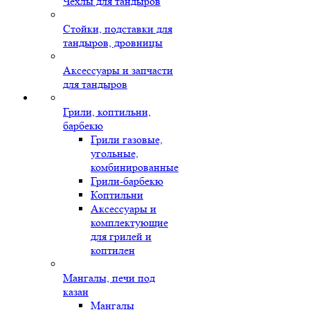
Чехлы для тандыров
Стойки, подставки для
тандыров, дровницы
Аксессуары и запчасти
для тандыров
Грили, коптильни,
барбекю
Грили газовые,
угольные,
комбинированные
Грили-барбекю
Коптильни
Аксессуары и
комплектующие
для грилей и
коптилен
Мангалы, печи под
казан
Мангалы