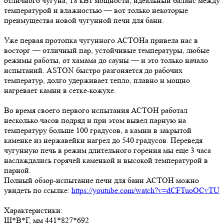
отличного чугуна, 18 кВт мощности, идеальный баланс между
температурой и влажностью — вот только некоторые
преимущества новой чугунной печи для бани.
Уже первая протопка чугунного АСТОНа привела нас в
восторг — отличный пар, устойчивые температуры, любые
режимы работы, от хамама до сауны — и это только начало
испытаний. ASTON быстро разгоняется до рабочих
температур, долго удерживает тепло, плавно и мощно
нагревает камни в сетке-кожухе.
Во время своего первого испытания АСТОН работал
несколько часов подряд и при этом вывел парную на
температуру больше 100 градусов, а камни в закрытой
каменке из нержавейки нагрел до 540 градусов. Переведя
чугунную печь в режим длительного горения мы еще 3 часа
наслаждались горячей каменкой и высокой температурой в
парной.
Полный обзор-испытание печи для бани АСТОН можно
увидеть по ссылке:
https://youtube.com/watch?v=dCFTuoOCvTU
Характеристики:
Ш*В*Г, мм 441*827*692