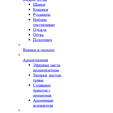
Шапки
Коврики
Рукавицы
Наборы
текстильные
Одежда
Обувь
Полотенца
Веники и опахало
Ароматерапия
Эфирные масла,
ароматизаторы
Запарки, настои,
травы
Солянные
брикеты с
ароматами
Аромачаши,
испарители