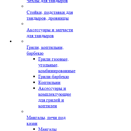
Чехлы для тандыров
Стойки, подставки для
тандыров, дровницы
Аксессуары и запчасти
для тандыров
Грили, коптильни,
барбекю
Грили газовые,
угольные,
комбинированные
Грили-барбекю
Коптильни
Аксессуары и
комплектующие
для грилей и
коптилен
Мангалы, печи под
казан
Мангалы