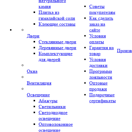
натурального
камня
Советы
Плитка из
покупателям
гималайской соли
Как сделать
Клеющие составы
заказ на
сайте
Двери
Условия
Стеклянные двери
оплаты
Деревянные двери
Гарантия на
Произв
Комплектующие
товар
для дверей
Условия
доставки
Окна
Программа
лояльности
Вентиляция
Оптовые
продажи
Освещение
Подарочные
Абажуры
сертификаты
Светильники
Светодиодное
освещение
Оптоволоконное
освещение