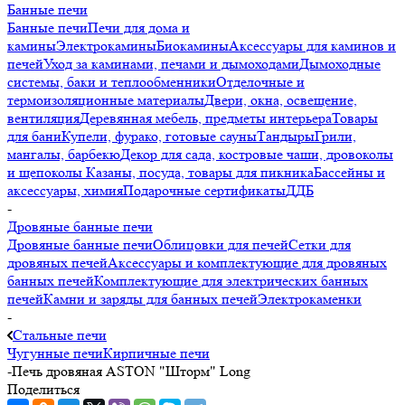
Банные печи
Банные печи
Печи для дома и
камины
Электрокамины
Биокамины
Аксессуары для каминов и
печей
Уход за каминами, печами и дымоходами
Дымоходные
системы, баки и теплообменники
Отделочные и
термоизоляционные материалы
Двери, окна, освещение,
вентиляция
Деревянная мебель, предметы интерьера
Товары
для бани
Купели, фурако, готовые сауны
Тандыры
Грили,
мангалы, барбекю
Декор для сада, костровые чаши, дровоколы
и щепоколы
Казаны, посуда, товары для пикника
Бассейны и
аксессуары, химия
Подарочные сертификаты
ДДБ
-
Дровяные банные печи
Дровяные банные печи
Облицовки для печей
Сетки для
дровяных печей
Аксессуары и комплектующие для дровяных
банных печей
Комплектующие для электрических банных
печей
Камни и заряды для банных печей
Электрокаменки
-
Стальные печи
Чугунные печи
Кирпичные печи
-
Печь дровяная ASTON "Шторм" Long
Поделиться