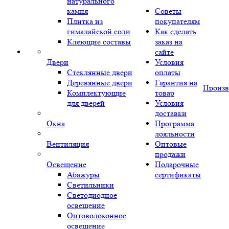
натурального
камня
Советы
Плитка из
покупателям
гималайской соли
Как сделать
Клеющие составы
заказ на
сайте
Двери
Условия
Стеклянные двери
оплаты
Деревянные двери
Гарантия на
Произв
Комплектующие
товар
для дверей
Условия
доставки
Окна
Программа
лояльности
Вентиляция
Оптовые
продажи
Освещение
Подарочные
Абажуры
сертификаты
Светильники
Светодиодное
освещение
Оптоволоконное
освещение