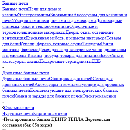
Банные печи
Банные печи
Печи для дома и
камины
Электрокамины
Биокамины
Аксессуары для каминов и
печей
Уход за каминами, печами и дымоходами
Дымоходные
системы, баки и теплообменники
Отделочные и
термоизоляционные материалы
Двери, окна, освещение,
вентиляция
Деревянная мебель, предметы интерьера
Товары
для бани
Купели, фурако, готовые сауны
Тандыры
Грили,
мангалы, барбекю
Декор для сада, костровые чаши, дровоколы
и щепоколы
Казаны, посуда, товары для пикника
Бассейны и
аксессуары, химия
Подарочные сертификаты
ДДБ
-
Дровяные банные печи
Дровяные банные печи
Облицовки для печей
Сетки для
дровяных печей
Аксессуары и комплектующие для дровяных
банных печей
Комплектующие для электрических банных
печей
Камни и заряды для банных печей
Электрокаменки
-
Стальные печи
Чугунные печи
Кирпичные печи
-
Печь дровянная банная ЦЕНТР ТЕПЛА Деревенская
составная (бак 85л нерж)