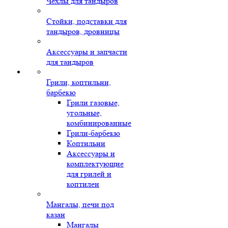
Чехлы для тандыров
Стойки, подставки для
тандыров, дровницы
Аксессуары и запчасти
для тандыров
Грили, коптильни,
барбекю
Грили газовые,
угольные,
комбинированные
Грили-барбекю
Коптильни
Аксессуары и
комплектующие
для грилей и
коптилен
Мангалы, печи под
казан
Мангалы