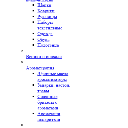
Шапки
Коврики
Рукавицы
Наборы
текстильные
Одежда
Обувь
Полотенца
Веники и опахало
Ароматерапия
Эфирные масла,
ароматизаторы
Запарки, настои,
травы
Солянные
брикеты с
ароматами
Аромачаши,
испарители