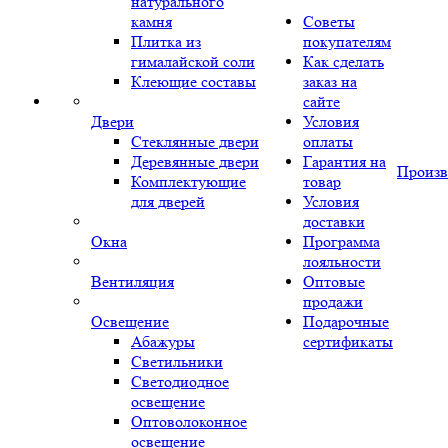
натурального
камня
Советы
Плитка из
покупателям
гималайской соли
Как сделать
Клеющие составы
заказ на
сайте
Двери
Условия
Стеклянные двери
оплаты
Деревянные двери
Гарантия на
Произв
Комплектующие
товар
для дверей
Условия
доставки
Окна
Программа
лояльности
Вентиляция
Оптовые
продажи
Освещение
Подарочные
Абажуры
сертификаты
Светильники
Светодиодное
освещение
Оптоволоконное
освещение