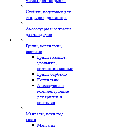
Чехлы для тандыров
Стойки, подставки для
тандыров, дровницы
Аксессуары и запчасти
для тандыров
Грили, коптильни,
барбекю
Грили газовые,
угольные,
комбинированные
Грили-барбекю
Коптильни
Аксессуары и
комплектующие
для грилей и
коптилен
Мангалы, печи под
казан
Мангалы