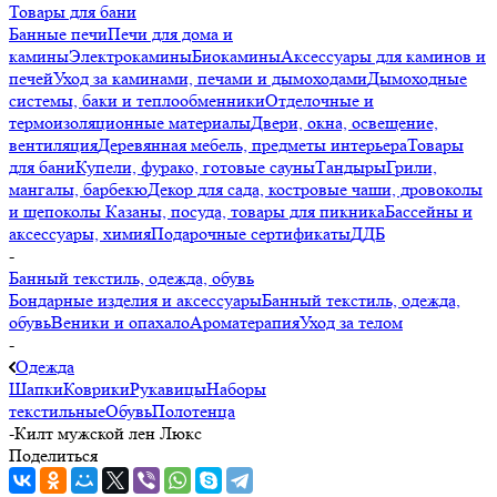
Товары для бани
Банные печи
Печи для дома и
камины
Электрокамины
Биокамины
Аксессуары для каминов и
печей
Уход за каминами, печами и дымоходами
Дымоходные
системы, баки и теплообменники
Отделочные и
термоизоляционные материалы
Двери, окна, освещение,
вентиляция
Деревянная мебель, предметы интерьера
Товары
для бани
Купели, фурако, готовые сауны
Тандыры
Грили,
мангалы, барбекю
Декор для сада, костровые чаши, дровоколы
и щепоколы
Казаны, посуда, товары для пикника
Бассейны и
аксессуары, химия
Подарочные сертификаты
ДДБ
-
Банный текстиль, одежда, обувь
Бондарные изделия и аксессуары
Банный текстиль, одежда,
обувь
Веники и опахало
Ароматерапия
Уход за телом
-
Одежда
Шапки
Коврики
Рукавицы
Наборы
текстильные
Обувь
Полотенца
-
Килт мужской лен Люкс
Поделиться