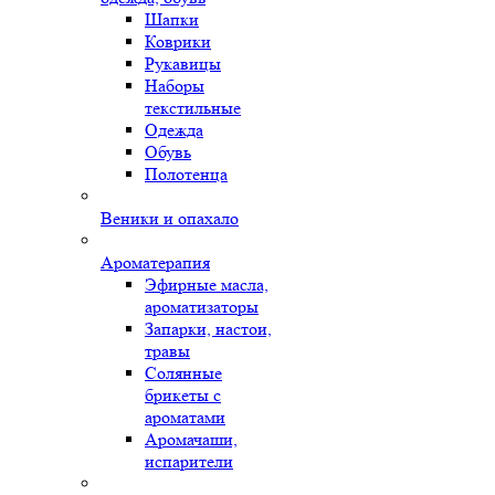
Шапки
Коврики
Рукавицы
Наборы
текстильные
Одежда
Обувь
Полотенца
Веники и опахало
Ароматерапия
Эфирные масла,
ароматизаторы
Запарки, настои,
травы
Солянные
брикеты с
ароматами
Аромачаши,
испарители