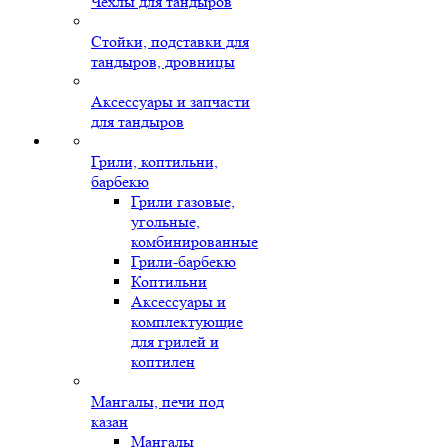
Чехлы для тандыров
Стойки, подставки для
тандыров, дровницы
Аксессуары и запчасти
для тандыров
Грили, коптильни,
барбекю
Грили газовые,
угольные,
комбинированные
Грили-барбекю
Коптильни
Аксессуары и
комплектующие
для грилей и
коптилен
Мангалы, печи под
казан
Мангалы