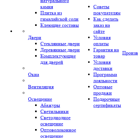
натурального
камня
Советы
Плитка из
покупателям
гималайской соли
Как сделать
Клеющие составы
заказ на
сайте
Двери
Условия
Стеклянные двери
оплаты
Деревянные двери
Гарантия на
Произв
Комплектующие
товар
для дверей
Условия
доставки
Окна
Программа
лояльности
Вентиляция
Оптовые
продажи
Освещение
Подарочные
Абажуры
сертификаты
Светильники
Светодиодное
освещение
Оптоволоконное
освещение