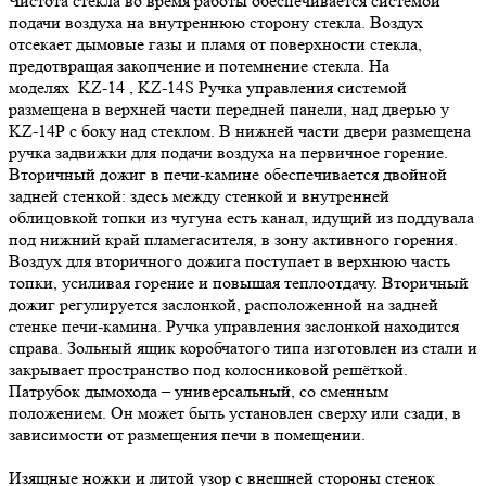
Чистота стекла во время работы обеспечивается системой
подачи воздуха на внутреннюю сторону стекла. Воздух
отсекает дымовые газы и пламя от поверхности стекла,
предотвращая закопчение и потемнение стекла. На
моделях KZ-14 , KZ-14S Ручка управления системой
размещена в верхней части передней панели, над дверью у
KZ-14Р с боку над стеклом. В нижней части двери размещена
ручка задвижки для подачи воздуха на первичное горение.
Вторичный дожиг в печи-камине обеспечивается двойной
задней стенкой: здесь между стенкой и внутренней
облицовкой топки из чугуна есть канал, идущий из поддувала
под нижний край пламегасителя, в зону активного горения.
Воздух для вторичного дожига поступает в верхнюю часть
топки, усиливая горение и повышая теплоотдачу. Вторичный
дожиг регулируется заслонкой, расположенной на задней
стенке печи-камина. Ручка управления заслонкой находится
справа. Зольный ящик коробчатого типа изготовлен из стали и
закрывает пространство под колосниковой решёткой.
Патрубок дымохода – универсальный, со сменным
положением. Он может быть установлен сверху или сзади, в
зависимости от размещения печи в помещении.
Изящные ножки и литой узор с внешней стороны стенок