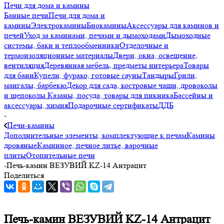
Печи для дома и камины
Банные печи
Печи для дома и
камины
Электрокамины
Биокамины
Аксессуары для каминов и
печей
Уход за каминами, печами и дымоходами
Дымоходные
системы, баки и теплообменники
Отделочные и
термоизоляционные материалы
Двери, окна, освещение,
вентиляция
Деревянная мебель, предметы интерьера
Товары
для бани
Купели, фурако, готовые сауны
Тандыры
Грили,
мангалы, барбекю
Декор для сада, костровые чаши, дровоколы
и щепоколы
Казаны, посуда, товары для пикника
Бассейны и
аксессуары, химия
Подарочные сертификаты
ДДБ
-
Печи-камины
Дополнительные элементы, комплектующие к печам
Камины
дровяные
Каминное, печное литье, варочные
плиты
Отопительные печи
-
Печь-камин ВЕЗУВИЙ KZ-14 Антрацит
Поделиться
Печь-камин ВЕЗУВИЙ KZ-14 Антрацит