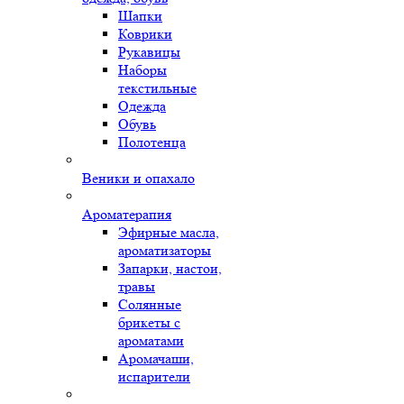
Шапки
Коврики
Рукавицы
Наборы
текстильные
Одежда
Обувь
Полотенца
Веники и опахало
Ароматерапия
Эфирные масла,
ароматизаторы
Запарки, настои,
травы
Солянные
брикеты с
ароматами
Аромачаши,
испарители