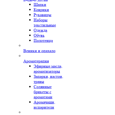
Шапки
Коврики
Рукавицы
Наборы
текстильные
Одежда
Обувь
Полотенца
Веники и опахало
Ароматерапия
Эфирные масла,
ароматизаторы
Запарки, настои,
травы
Солянные
брикеты с
ароматами
Аромачаши,
испарители