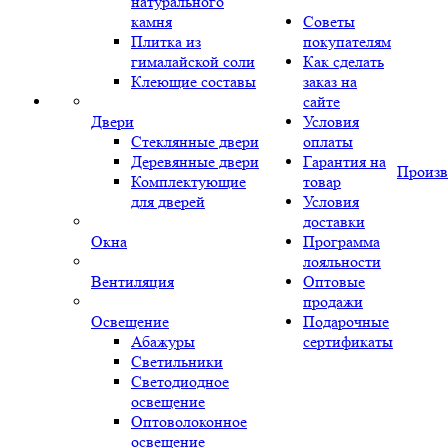
натурального
камня
Советы
Плитка из
покупателям
гималайской соли
Как сделать
Клеющие составы
заказ на
сайте
Двери
Условия
Стеклянные двери
оплаты
Деревянные двери
Гарантия на
Произв
Комплектующие
товар
для дверей
Условия
доставки
Окна
Программа
лояльности
Вентиляция
Оптовые
продажи
Освещение
Подарочные
Абажуры
сертификаты
Светильники
Светодиодное
освещение
Оптоволоконное
освещение