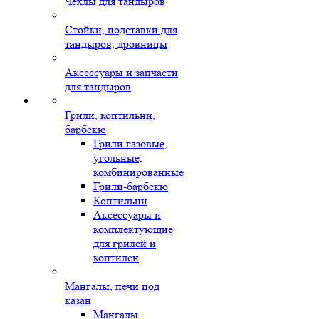
Чехлы для тандыров
Стойки, подставки для
тандыров, дровницы
Аксессуары и запчасти
для тандыров
Грили, коптильни,
барбекю
Грили газовые,
угольные,
комбинированные
Грили-барбекю
Коптильни
Аксессуары и
комплектующие
для грилей и
коптилен
Мангалы, печи под
казан
Мангалы