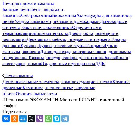
Печи для дома и камины
Банные печи
Печи для дома и
камины
Электрокамины
Биокамины
Аксессуары для каминов и
печей
Уход за каминами, печами и дымоходами
Дымоходные
системы, баки и теплообменники
Отделочные и
термоизоляционные материалы
Двери, окна, освещение,
вентиляция
Деревянная мебель, предметы интерьера
Товары
для бани
Купели, фурако, готовые сауны
Тандыры
Грили,
мангалы, барбекю
Декор для сада, костровые чаши, дровоколы
и щепоколы
Казаны, посуда, товары для пикника
Бассейны и
аксессуары, химия
Подарочные сертификаты
ДДБ
-
Печи-камины
Дополнительные элементы, комплектующие к печам
Камины
дровяные
Каминное, печное литье, варочные
плиты
Отопительные печи
-
Печь-камин ЭКОКАМИН Мюнхен ГИГАНТ пристенный
графит
Поделиться