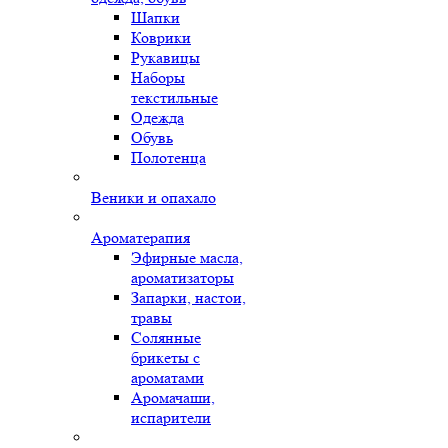
Шапки
Коврики
Рукавицы
Наборы
текстильные
Одежда
Обувь
Полотенца
Веники и опахало
Ароматерапия
Эфирные масла,
ароматизаторы
Запарки, настои,
травы
Солянные
брикеты с
ароматами
Аромачаши,
испарители