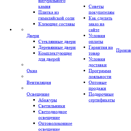
натурального
камня
Советы
Плитка из
покупателям
гималайской соли
Как сделать
Клеющие составы
заказ на
сайте
Двери
Условия
Стеклянные двери
оплаты
Деревянные двери
Гарантия на
Произв
Комплектующие
товар
для дверей
Условия
доставки
Окна
Программа
лояльности
Вентиляция
Оптовые
продажи
Освещение
Подарочные
Абажуры
сертификаты
Светильники
Светодиодное
освещение
Оптоволоконное
освещение