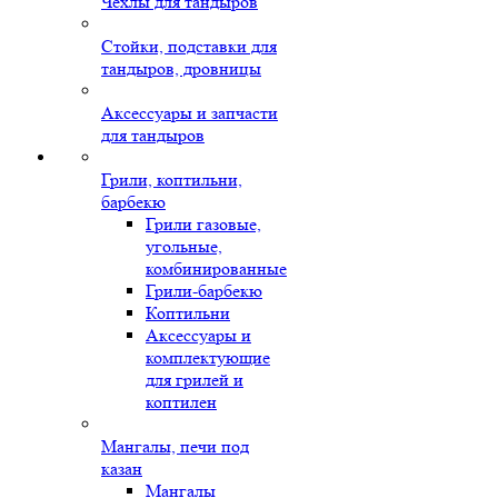
Чехлы для тандыров
Стойки, подставки для
тандыров, дровницы
Аксессуары и запчасти
для тандыров
Грили, коптильни,
барбекю
Грили газовые,
угольные,
комбинированные
Грили-барбекю
Коптильни
Аксессуары и
комплектующие
для грилей и
коптилен
Мангалы, печи под
казан
Мангалы