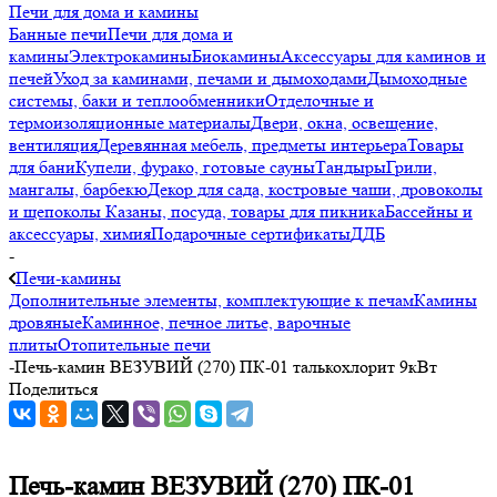
Печи для дома и камины
Банные печи
Печи для дома и
камины
Электрокамины
Биокамины
Аксессуары для каминов и
печей
Уход за каминами, печами и дымоходами
Дымоходные
системы, баки и теплообменники
Отделочные и
термоизоляционные материалы
Двери, окна, освещение,
вентиляция
Деревянная мебель, предметы интерьера
Товары
для бани
Купели, фурако, готовые сауны
Тандыры
Грили,
мангалы, барбекю
Декор для сада, костровые чаши, дровоколы
и щепоколы
Казаны, посуда, товары для пикника
Бассейны и
аксессуары, химия
Подарочные сертификаты
ДДБ
-
Печи-камины
Дополнительные элементы, комплектующие к печам
Камины
дровяные
Каминное, печное литье, варочные
плиты
Отопительные печи
-
Печь-камин ВЕЗУВИЙ (270) ПК-01 талькохлорит 9кВт
Поделиться
Печь-камин ВЕЗУВИЙ (270) ПК-01