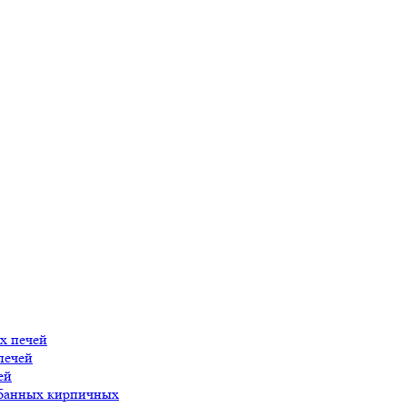
х печей
печей
ей
 банных кирпичных