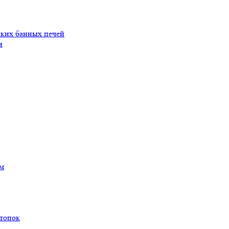
ских банных печей
и
ам
 топок