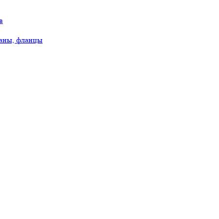
в
аны, фланцы