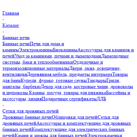
Главная
-
Каталог
-
Банные печи
Банные печи
Печи для дома и
камины
Электрокамины
Биокамины
Аксессуары для каминов и
печей
Уход за каминами, печами и дымоходами
Дымоходные
системы, баки и теплообменники
Отделочные и
термоизоляционные материалы
Двери, окна, освещение,
вентиляция
Деревянная мебель, предметы интерьера
Товары
для бани
Купели, фурако, готовые сауны
Тандыры
Грили,
мангалы, барбекю
Декор для сада, костровые чаши, дровоколы
и щепоколы
Казаны, посуда, товары для пикника
Бассейны и
аксессуары, химия
Подарочные сертификаты
ДДБ
-
Сетки для дровяных печей
Дровяные банные печи
Облицовки для печей
Сетки для
дровяных печей
Аксессуары и комплектующие для дровяных
банных печей
Комплектующие для электрических банных
печей
Камни и заряды для банных печей
Электрокаменки