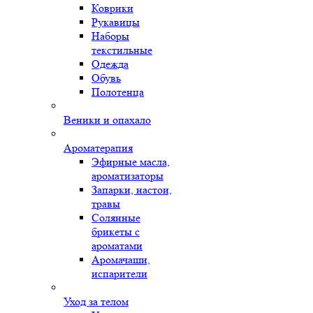
Коврики
Рукавицы
Наборы
текстильные
Одежда
Обувь
Полотенца
Веники и опахало
Ароматерапия
Эфирные масла,
ароматизаторы
Запарки, настои,
травы
Солянные
брикеты с
ароматами
Аромачаши,
испарители
Уход за телом