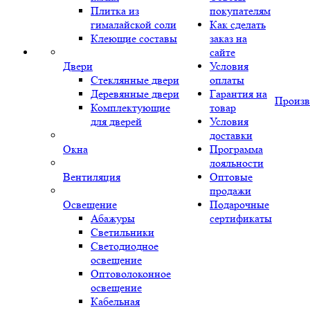
Плитка из
покупателям
гималайской соли
Как сделать
Клеющие составы
заказ на
сайте
Двери
Условия
Стеклянные двери
оплаты
Деревянные двери
Гарантия на
Произв
Комплектующие
товар
для дверей
Условия
доставки
Окна
Программа
лояльности
Вентиляция
Оптовые
продажи
Освещение
Подарочные
Абажуры
сертификаты
Светильники
Светодиодное
освещение
Оптоволоконное
освещение
Кабельная