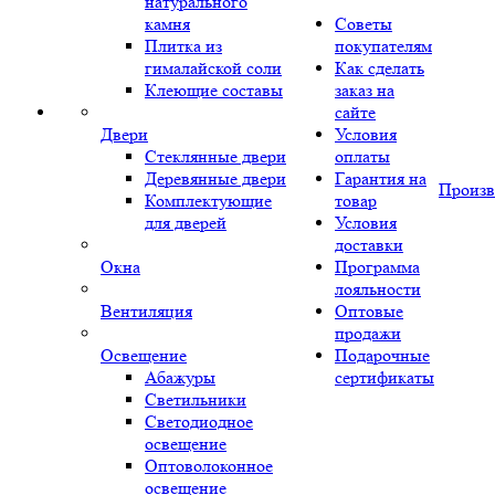
натурального
камня
Советы
Плитка из
покупателям
гималайской соли
Как сделать
Клеющие составы
заказ на
сайте
Двери
Условия
Стеклянные двери
оплаты
Деревянные двери
Гарантия на
Произв
Комплектующие
товар
для дверей
Условия
доставки
Окна
Программа
лояльности
Вентиляция
Оптовые
продажи
Освещение
Подарочные
Абажуры
сертификаты
Светильники
Светодиодное
освещение
Оптоволоконное
освещение