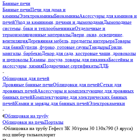
Банные печи
Банные печи
Печи для дома и
камины
Электрокамины
Биокамины
Аксессуары для каминов и
печей
Уход за каминами, печами и дымоходами
Дымоходные
системы, баки и теплообменники
Отделочные и
термоизоляционные материалы
Двери, окна, освещение,
вентиляция
Деревянная мебель, предметы интерьера
Товары
для бани
Купели, фурако, готовые сауны
Тандыры
Грили,
мангалы, барбекю
Декор для сада, костровые чаши, дровоколы
и щепоколы
Казаны, посуда, товары для пикника
Бассейны и
аксессуары, химия
Подарочные сертификаты
ДДБ
-
Облицовки для печей
Дровяные банные печи
Облицовки для печей
Сетки для
дровяных печей
Аксессуары и комплектующие для дровяных
банных печей
Комплектующие для электрических банных
печей
Камни и заряды для банных печей
Электрокаменки
-
Облицовки на трубу
Облицовки на печь
Порталы
-
Облицовка на трубу Гефест ЗК 30/гром 30 130х790 (3 яруса)
под шибер талькохлорит