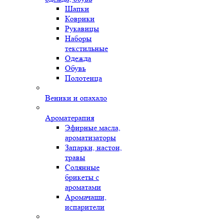
Шапки
Коврики
Рукавицы
Наборы
текстильные
Одежда
Обувь
Полотенца
Веники и опахало
Ароматерапия
Эфирные масла,
ароматизаторы
Запарки, настои,
травы
Солянные
брикеты с
ароматами
Аромачаши,
испарители