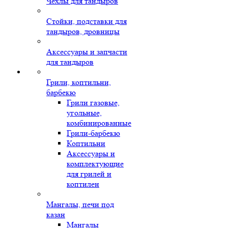
Чехлы для тандыров
Стойки, подставки для
тандыров, дровницы
Аксессуары и запчасти
для тандыров
Грили, коптильни,
барбекю
Грили газовые,
угольные,
комбинированные
Грили-барбекю
Коптильни
Аксессуары и
комплектующие
для грилей и
коптилен
Мангалы, печи под
казан
Мангалы