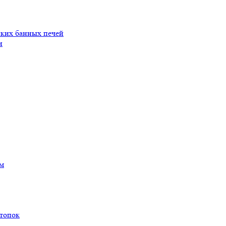
ских банных печей
и
ам
 топок