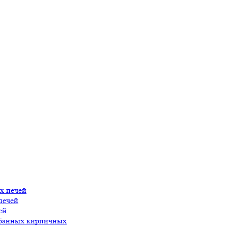
х печей
печей
ей
 банных кирпичных