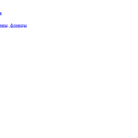
в
аны, фланцы