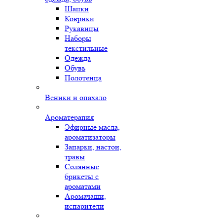
Шапки
Коврики
Рукавицы
Наборы
текстильные
Одежда
Обувь
Полотенца
Веники и опахало
Ароматерапия
Эфирные масла,
ароматизаторы
Запарки, настои,
травы
Солянные
брикеты с
ароматами
Аромачаши,
испарители