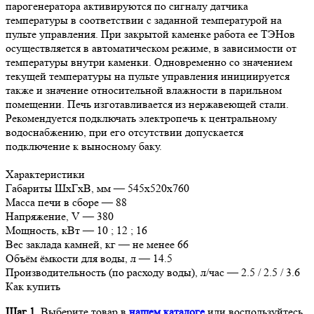
парогенератора активируются по сигналу датчика
температуры в соответствии с заданной температурой на
пульте управления. При закрытой каменке работа ее ТЭНов
осуществляется в автоматическом режиме, в зависимости от
температуры внутри каменки. Одновременно со значением
текущей температуры на пульте управления инициируется
также и значение относительной влажности в парильном
помещении. Печь изготавливается из нержавеющей стали.
Рекомендуется подключать электропечь к центральному
водоснабжению, при его отсутствии допускается
подключение к выносному баку.
Характеристики
Габариты ШхГхВ, мм — 545х520х760
Масса печи в сборе — 88
Напряжение, V — 380
Мощность, кВт — 10 ; 12 ; 16
Вес заклада камней, кг — не менее 66
Объём ёмкости для воды, л — 14.5
Производительность (по расходу воды), л/час — 2.5 / 2.5 / 3.6
Как купить
Шаг 1.
Выберите товар в
нашем каталоге
или воспользуйтесь