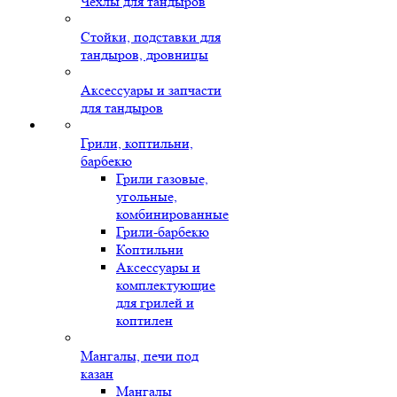
Чехлы для тандыров
Стойки, подставки для
тандыров, дровницы
Аксессуары и запчасти
для тандыров
Грили, коптильни,
барбекю
Грили газовые,
угольные,
комбинированные
Грили-барбекю
Коптильни
Аксессуары и
комплектующие
для грилей и
коптилен
Мангалы, печи под
казан
Мангалы