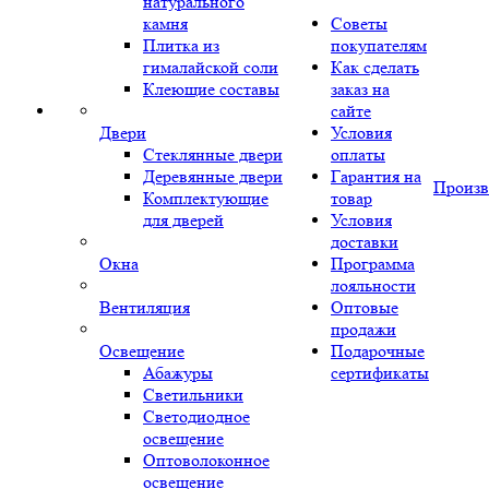
натурального
камня
Советы
Плитка из
покупателям
гималайской соли
Как сделать
Клеющие составы
заказ на
сайте
Двери
Условия
Стеклянные двери
оплаты
Деревянные двери
Гарантия на
Произв
Комплектующие
товар
для дверей
Условия
доставки
Окна
Программа
лояльности
Вентиляция
Оптовые
продажи
Освещение
Подарочные
Абажуры
сертификаты
Светильники
Светодиодное
освещение
Оптоволоконное
освещение