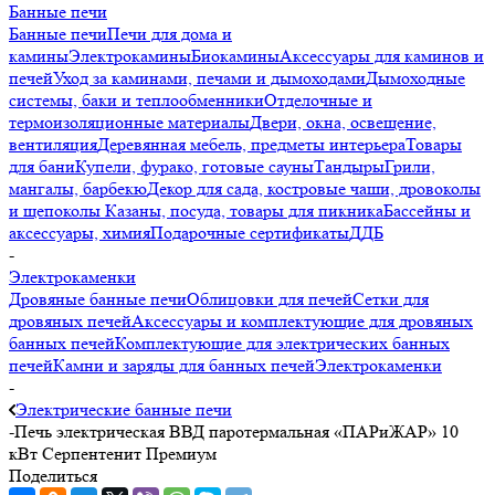
Банные печи
Банные печи
Печи для дома и
камины
Электрокамины
Биокамины
Аксессуары для каминов и
печей
Уход за каминами, печами и дымоходами
Дымоходные
системы, баки и теплообменники
Отделочные и
термоизоляционные материалы
Двери, окна, освещение,
вентиляция
Деревянная мебель, предметы интерьера
Товары
для бани
Купели, фурако, готовые сауны
Тандыры
Грили,
мангалы, барбекю
Декор для сада, костровые чаши, дровоколы
и щепоколы
Казаны, посуда, товары для пикника
Бассейны и
аксессуары, химия
Подарочные сертификаты
ДДБ
-
Электрокаменки
Дровяные банные печи
Облицовки для печей
Сетки для
дровяных печей
Аксессуары и комплектующие для дровяных
банных печей
Комплектующие для электрических банных
печей
Камни и заряды для банных печей
Электрокаменки
-
Электрические банные печи
-
Печь электрическая ВВД паротермальная «ПАРиЖАР» 10
кВт Серпентенит Премиум
Поделиться