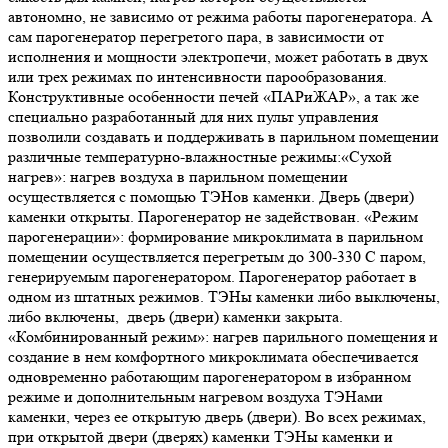
автономно, не зависимо от режима работы парогенератора. А
сам парогенератор перегретого пара, в зависимости от
исполнения и мощности электропечи, может работать в двух
или трех режимах по интенсивности парообразования.
Конструктивные особенности печей «ПАРиЖАР», а так же
специально разработанный для них пульт управления
позволили создавать и поддерживать в парильном помещении
различные температурно-влажностные режимы:«Сухой
нагрев»: нагрев воздуха в парильном помещении
осуществляется с помощью ТЭНов каменки. Дверь (двери)
каменки открыты. Парогенератор не задействован. «Режим
парогенерации»: формирование микроклимата в парильном
помещении осуществляется перегретым до 300-330 С паром,
генерируемым парогенератором. Парогенератор работает в
одном из штатных режимов. ТЭНы каменки либо выключены,
либо включены, дверь (двери) каменки закрыта.
«Комбинированный режим»: нагрев парильного помещения и
создание в нем комфортного микроклимата обеспечивается
одновременно работающим парогенератором в избранном
режиме и дополнительным нагревом воздуха ТЭНами
каменки, через ее открытую дверь (двери). Во всех режимах,
при открытой двери (дверях) каменки ТЭНы каменки и