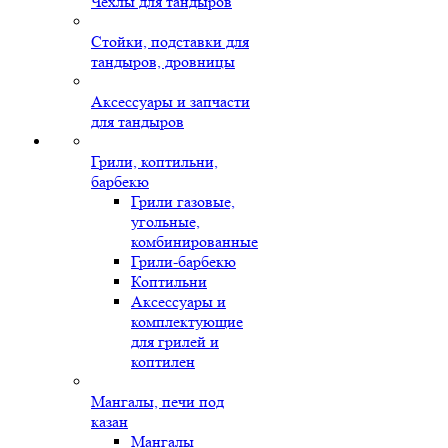
Чехлы для тандыров
Стойки, подставки для
тандыров, дровницы
Аксессуары и запчасти
для тандыров
Грили, коптильни,
барбекю
Грили газовые,
угольные,
комбинированные
Грили-барбекю
Коптильни
Аксессуары и
комплектующие
для грилей и
коптилен
Мангалы, печи под
казан
Мангалы