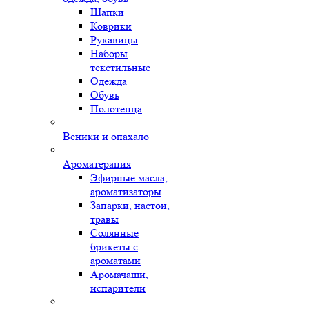
Шапки
Коврики
Рукавицы
Наборы
текстильные
Одежда
Обувь
Полотенца
Веники и опахало
Ароматерапия
Эфирные масла,
ароматизаторы
Запарки, настои,
травы
Солянные
брикеты с
ароматами
Аромачаши,
испарители