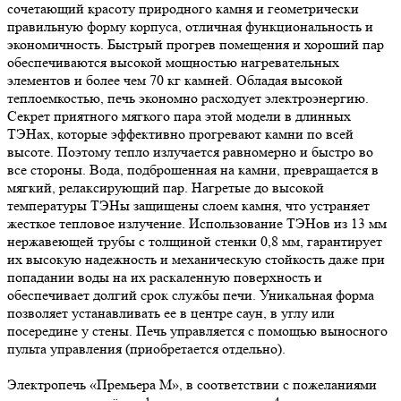
сочетающий красоту природного камня и геометрически
правильную форму корпуса, отличная функциональность и
экономичность. Быстрый прогрев помещения и хороший пар
обеспечиваются высокой мощностью нагревательных
элементов и более чем 70 кг камней. Обладая высокой
теплоемкостью, печь экономно расходует электроэнергию.
Секрет приятного мягкого пара этой модели в длинных
ТЭНах, которые эффективно прогревают камни по всей
высоте. Поэтому тепло излучается равномерно и быстро во
все стороны. Вода, подброшенная на камни, превращается в
мягкий, релаксирующий пар. Нагретые до высокой
температуры ТЭНы защищены слоем камня, что устраняет
жесткое тепловое излучение. Использование ТЭНов из 13 мм
нержавеющей трубы с толщиной стенки 0,8 мм, гарантирует
их высокую надежность и механическую стойкость даже при
попадании воды на их раскаленную поверхность и
обеспечивает долгий срок службы печи. Уникальная форма
позволяет устанавливать ее в центре саун, в углу или
посередине у стены. Печь управляется с помощью выносного
пульта управления (приобретается отдельно).
Электропечь «Премьера М», в соответствии с пожеланиями