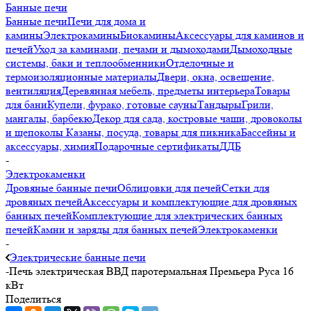
Банные печи
Банные печи
Печи для дома и
камины
Электрокамины
Биокамины
Аксессуары для каминов и
печей
Уход за каминами, печами и дымоходами
Дымоходные
системы, баки и теплообменники
Отделочные и
термоизоляционные материалы
Двери, окна, освещение,
вентиляция
Деревянная мебель, предметы интерьера
Товары
для бани
Купели, фурако, готовые сауны
Тандыры
Грили,
мангалы, барбекю
Декор для сада, костровые чаши, дровоколы
и щепоколы
Казаны, посуда, товары для пикника
Бассейны и
аксессуары, химия
Подарочные сертификаты
ДДБ
-
Электрокаменки
Дровяные банные печи
Облицовки для печей
Сетки для
дровяных печей
Аксессуары и комплектующие для дровяных
банных печей
Комплектующие для электрических банных
печей
Камни и заряды для банных печей
Электрокаменки
-
Электрические банные печи
-
Печь электрическая ВВД паротермальная Премьера Руса 16
кВт
Поделиться