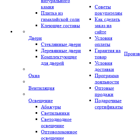
натурального
камня
Советы
Плитка из
покупателям
гималайской соли
Как сделать
Клеющие составы
заказ на
сайте
Двери
Условия
Стеклянные двери
оплаты
Деревянные двери
Гарантия на
Произв
Комплектующие
товар
для дверей
Условия
доставки
Окна
Программа
лояльности
Вентиляция
Оптовые
продажи
Освещение
Подарочные
Абажуры
сертификаты
Светильники
Светодиодное
освещение
Оптоволоконное
освещение