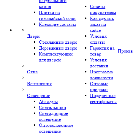
натурального
камня
Советы
Плитка из
покупателям
гималайской соли
Как сделать
Клеющие составы
заказ на
сайте
Двери
Условия
Стеклянные двери
оплаты
Деревянные двери
Гарантия на
Произв
Комплектующие
товар
для дверей
Условия
доставки
Окна
Программа
лояльности
Вентиляция
Оптовые
продажи
Освещение
Подарочные
Абажуры
сертификаты
Светильники
Светодиодное
освещение
Оптоволоконное
освещение