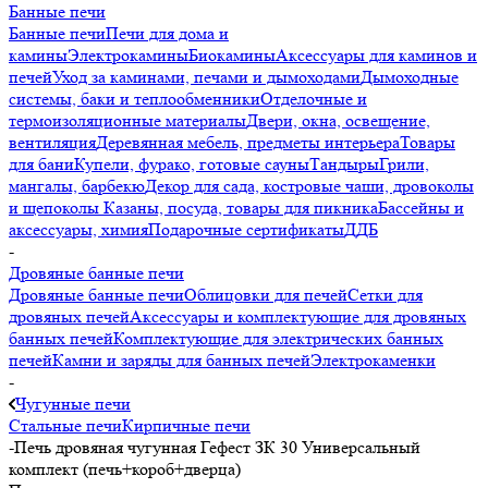
Банные печи
Банные печи
Печи для дома и
камины
Электрокамины
Биокамины
Аксессуары для каминов и
печей
Уход за каминами, печами и дымоходами
Дымоходные
системы, баки и теплообменники
Отделочные и
термоизоляционные материалы
Двери, окна, освещение,
вентиляция
Деревянная мебель, предметы интерьера
Товары
для бани
Купели, фурако, готовые сауны
Тандыры
Грили,
мангалы, барбекю
Декор для сада, костровые чаши, дровоколы
и щепоколы
Казаны, посуда, товары для пикника
Бассейны и
аксессуары, химия
Подарочные сертификаты
ДДБ
-
Дровяные банные печи
Дровяные банные печи
Облицовки для печей
Сетки для
дровяных печей
Аксессуары и комплектующие для дровяных
банных печей
Комплектующие для электрических банных
печей
Камни и заряды для банных печей
Электрокаменки
-
Чугунные печи
Стальные печи
Кирпичные печи
-
Печь дровяная чугунная Гефест ЗК 30 Универсальный
комплект (печь+короб+дверца)