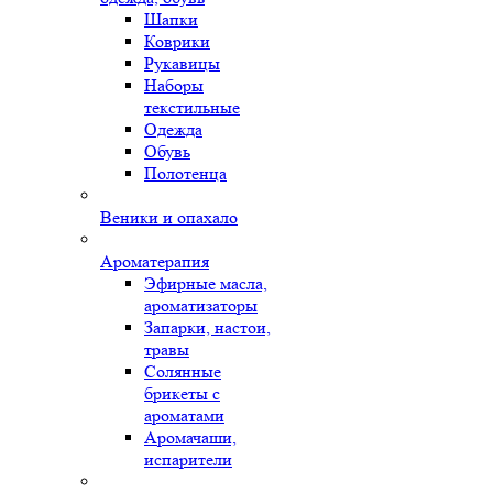
Шапки
Коврики
Рукавицы
Наборы
текстильные
Одежда
Обувь
Полотенца
Веники и опахало
Ароматерапия
Эфирные масла,
ароматизаторы
Запарки, настои,
травы
Солянные
брикеты с
ароматами
Аромачаши,
испарители