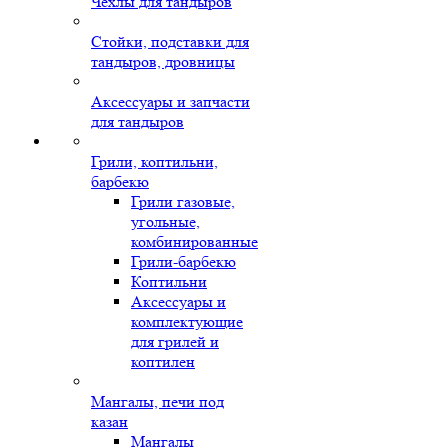
Чехлы для тандыров
Стойки, подставки для
тандыров, дровницы
Аксессуары и запчасти
для тандыров
Грили, коптильни,
барбекю
Грили газовые,
угольные,
комбинированные
Грили-барбекю
Коптильни
Аксессуары и
комплектующие
для грилей и
коптилен
Мангалы, печи под
казан
Мангалы