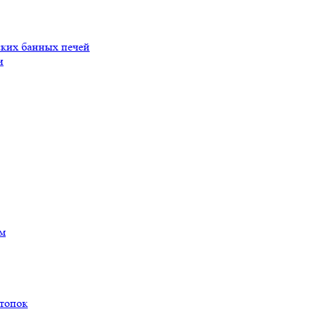
ских банных печей
и
ам
 топок