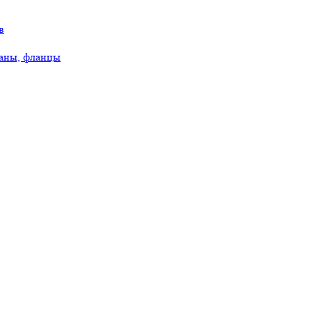
в
аны, фланцы