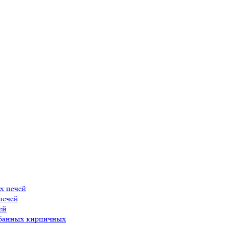
х печей
печей
ей
 банных кирпичных