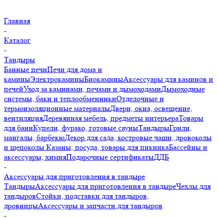
Главная
-
Каталог
-
Тандыры
Банные печи
Печи для дома и
камины
Электрокамины
Биокамины
Аксессуары для каминов и
печей
Уход за каминами, печами и дымоходами
Дымоходные
системы, баки и теплообменники
Отделочные и
термоизоляционные материалы
Двери, окна, освещение,
вентиляция
Деревянная мебель, предметы интерьера
Товары
для бани
Купели, фурако, готовые сауны
Тандыры
Грили,
мангалы, барбекю
Декор для сада, костровые чаши, дровоколы
и щепоколы
Казаны, посуда, товары для пикника
Бассейны и
аксессуары, химия
Подарочные сертификаты
ДДБ
-
Аксессуары для приготовления в тандыре
Тандыры
Аксессуары для приготовления в тандыре
Чехлы для
тандыров
Стойки, подставки для тандыров,
дровницы
Аксессуары и запчасти для тандыров
-