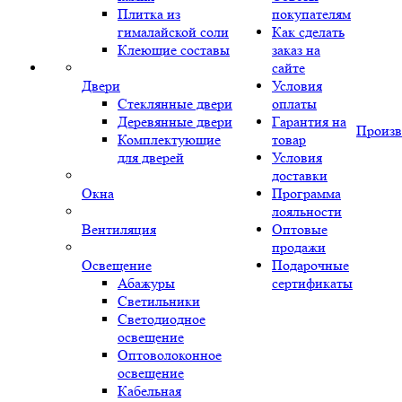
Плитка из
покупателям
гималайской соли
Как сделать
Клеющие составы
заказ на
сайте
Двери
Условия
Стеклянные двери
оплаты
Деревянные двери
Гарантия на
Произв
Комплектующие
товар
для дверей
Условия
доставки
Окна
Программа
лояльности
Вентиляция
Оптовые
продажи
Освещение
Подарочные
Абажуры
сертификаты
Светильники
Светодиодное
освещение
Оптоволоконное
освещение
Кабельная