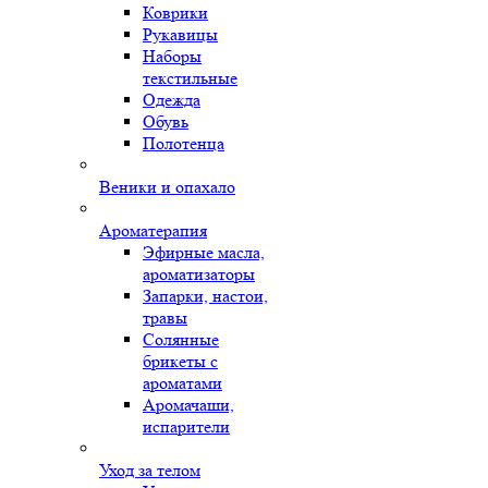
Коврики
Рукавицы
Наборы
текстильные
Одежда
Обувь
Полотенца
Веники и опахало
Ароматерапия
Эфирные масла,
ароматизаторы
Запарки, настои,
травы
Солянные
брикеты с
ароматами
Аромачаши,
испарители
Уход за телом