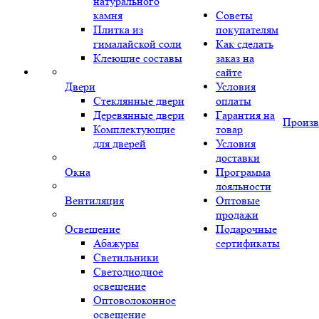
натурального
камня
Советы
Плитка из
покупателям
гималайской соли
Как сделать
Клеющие составы
заказ на
сайте
Двери
Условия
Стеклянные двери
оплаты
Деревянные двери
Гарантия на
Произв
Комплектующие
товар
для дверей
Условия
доставки
Окна
Программа
лояльности
Вентиляция
Оптовые
продажи
Освещение
Подарочные
Абажуры
сертификаты
Светильники
Светодиодное
освещение
Оптоволоконное
освещение