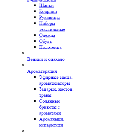
Шапки
Коврики
Рукавицы
Наборы
текстильные
Одежда
Обувь
Полотенца
Веники и опахало
Ароматерапия
Эфирные масла,
ароматизаторы
Запарки, настои,
травы
Солянные
брикеты с
ароматами
Аромачаши,
испарители