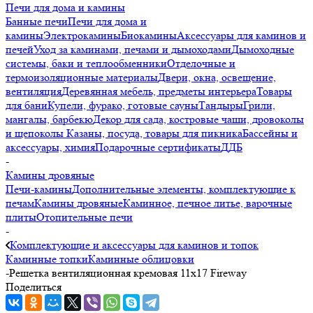
Печи для дома и камины
Банные печи
Печи для дома и
камины
Электрокамины
Биокамины
Аксессуары для каминов и
печей
Уход за каминами, печами и дымоходами
Дымоходные
системы, баки и теплообменники
Отделочные и
термоизоляционные материалы
Двери, окна, освещение,
вентиляция
Деревянная мебель, предметы интерьера
Товары
для бани
Купели, фурако, готовые сауны
Тандыры
Грили,
мангалы, барбекю
Декор для сада, костровые чаши, дровоколы
и щепоколы
Казаны, посуда, товары для пикника
Бассейны и
аксессуары, химия
Подарочные сертификаты
ДДБ
-
Камины дровяные
Печи-камины
Дополнительные элементы, комплектующие к
печам
Камины дровяные
Каминное, печное литье, варочные
плиты
Отопительные печи
-
Комплектующие и аксессуары для каминов и топок
Каминные топки
Каминные облицовки
-
Решетка вентиляционная кремовая 11х17 Fireway
Поделиться