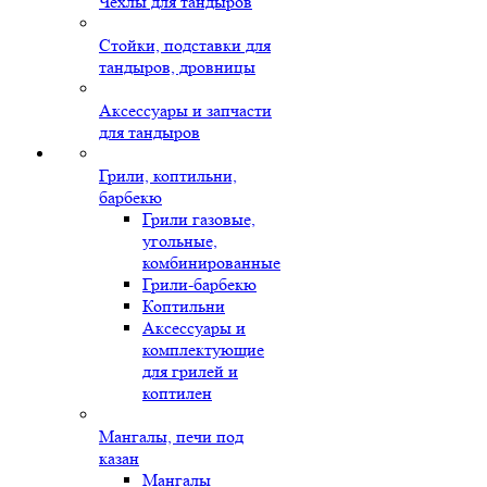
Чехлы для тандыров
Стойки, подставки для
тандыров, дровницы
Аксессуары и запчасти
для тандыров
Грили, коптильни,
барбекю
Грили газовые,
угольные,
комбинированные
Грили-барбекю
Коптильни
Аксессуары и
комплектующие
для грилей и
коптилен
Мангалы, печи под
казан
Мангалы