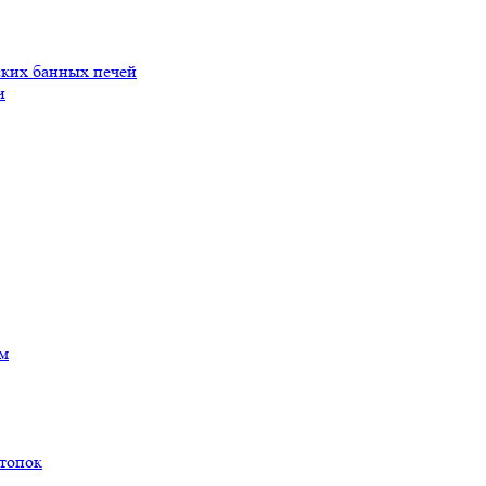
ских банных печей
и
ам
 топок