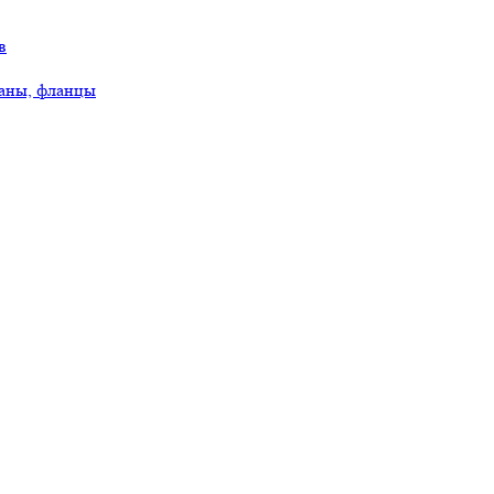
в
аны, фланцы