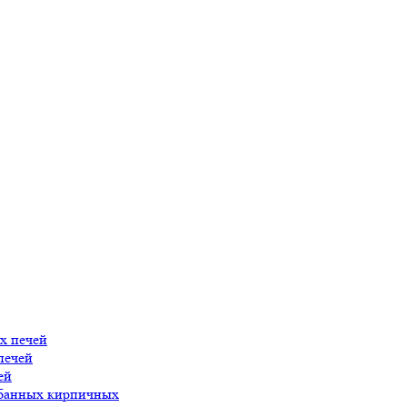
х печей
печей
ей
 банных кирпичных