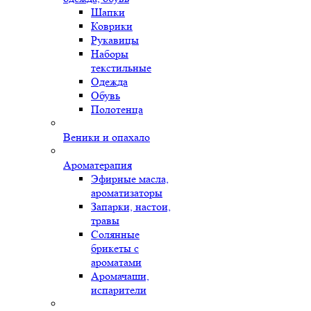
Шапки
Коврики
Рукавицы
Наборы
текстильные
Одежда
Обувь
Полотенца
Веники и опахало
Ароматерапия
Эфирные масла,
ароматизаторы
Запарки, настои,
травы
Солянные
брикеты с
ароматами
Аромачаши,
испарители