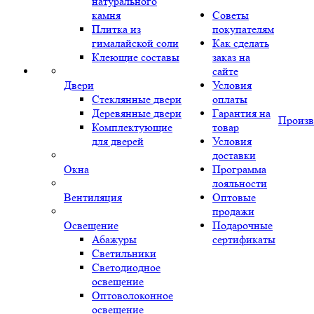
натурального
камня
Советы
Плитка из
покупателям
гималайской соли
Как сделать
Клеющие составы
заказ на
сайте
Двери
Условия
Стеклянные двери
оплаты
Деревянные двери
Гарантия на
Произв
Комплектующие
товар
для дверей
Условия
доставки
Окна
Программа
лояльности
Вентиляция
Оптовые
продажи
Освещение
Подарочные
Абажуры
сертификаты
Светильники
Светодиодное
освещение
Оптоволоконное
освещение