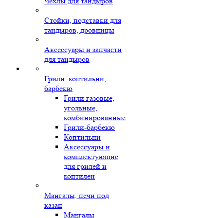
Чехлы для тандыров
Стойки, подставки для
тандыров, дровницы
Аксессуары и запчасти
для тандыров
Грили, коптильни,
барбекю
Грили газовые,
угольные,
комбинированные
Грили-барбекю
Коптильни
Аксессуары и
комплектующие
для грилей и
коптилен
Мангалы, печи под
казан
Мангалы