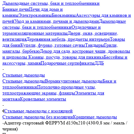
Дымоходные системы, баки и теплообменники
Банные печи
Печи для дома и
камины
Электрокамины
Биокамины
Аксессуары для каминов и
печей
Уход за каминами, печами и дымоходами
Дымоходные
системы, баки и теплообменники
Отделочные и
термоизоляционные материалы
Двери, окна, освещение,
вентиляция
Деревянная мебель, предметы интерьера
Товары
для бани
Купели, фурако, готовые сауны
Тандыры
Грили,
мангалы, барбекю
Декор для сада, костровые чаши, дровоколы
и щепоколы
Казаны, посуда, товары для пикника
Бассейны и
аксессуары, химия
Подарочные сертификаты
ДДБ
-
Стальные дымоходы
Стальные дымоходы
Вермикулитовые дымоходы
Баки и
теплообменники
Потолочно-проходные узлы,
теплоотражающие экраны, фланцы
Элементы для
монтажа
Кровельные элементы
-
Стальные дымоходы с изоляцией
Стальные дымоходы без изоляции
Крашеные дымоходы
-
Адаптер стартовый ФЕРРУМ d150х210 (430/0,8 мм / эмаль /
черная)