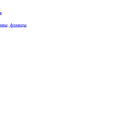
в
аны, фланцы