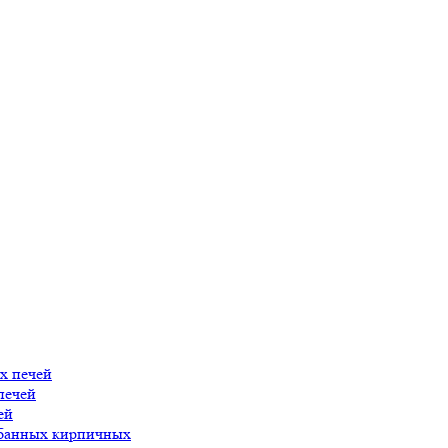
х печей
печей
ей
 банных кирпичных