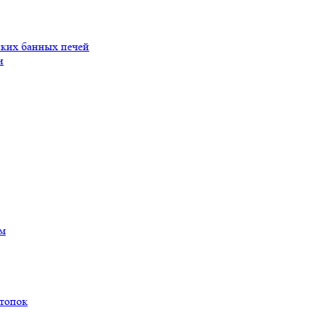
ских банных печей
и
ам
 топок