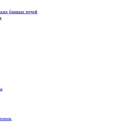
ских банных печей
и
ам
 топок