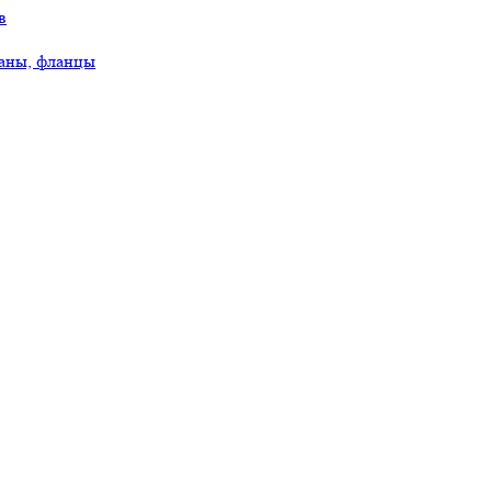
в
аны, фланцы