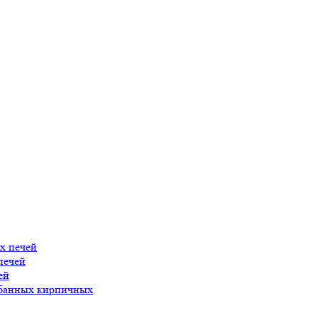
х печей
печей
ей
 банных кирпичных