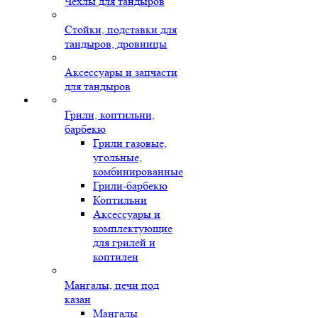
Чехлы для тандыров
Стойки, подставки для
тандыров, дровницы
Аксессуары и запчасти
для тандыров
Грили, коптильни,
барбекю
Грили газовые,
угольные,
комбинированные
Грили-барбекю
Коптильни
Аксессуары и
комплектующие
для грилей и
коптилен
Мангалы, печи под
казан
Мангалы