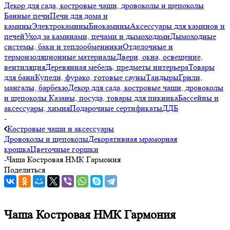
Декор для сада, костровые чаши, дровоколы и щепоколы
Банные печи
Печи для дома и
камины
Электрокамины
Биокамины
Аксессуары для каминов и
печей
Уход за каминами, печами и дымоходами
Дымоходные
системы, баки и теплообменники
Отделочные и
термоизоляционные материалы
Двери, окна, освещение,
вентиляция
Деревянная мебель, предметы интерьера
Товары
для бани
Купели, фурако, готовые сауны
Тандыры
Грили,
мангалы, барбекю
Декор для сада, костровые чаши, дровоколы
и щепоколы
Казаны, посуда, товары для пикника
Бассейны и
аксессуары, химия
Подарочные сертификаты
ДДБ
-
Костровые чаши и аксессуары
Дровоколы и щепоколы
Декоративная мраморная
крошка
Цветочные горшки
-
Чаша Костровая НМК Гармония
Поделиться
Чаша Костровая НМК Гармония