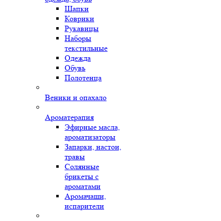
Шапки
Коврики
Рукавицы
Наборы
текстильные
Одежда
Обувь
Полотенца
Веники и опахало
Ароматерапия
Эфирные масла,
ароматизаторы
Запарки, настои,
травы
Солянные
брикеты с
ароматами
Аромачаши,
испарители