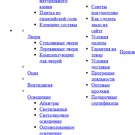
натурального
камня
Советы
Плитка из
покупателям
гималайской соли
Как сделать
Клеющие составы
заказ на
сайте
Двери
Условия
Стеклянные двери
оплаты
Деревянные двери
Гарантия на
Произв
Комплектующие
товар
для дверей
Условия
доставки
Окна
Программа
лояльности
Вентиляция
Оптовые
продажи
Освещение
Подарочные
Абажуры
сертификаты
Светильники
Светодиодное
освещение
Оптоволоконное
освещение