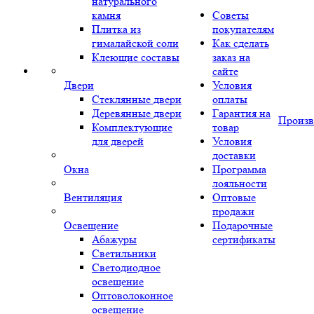
натурального
камня
Советы
Плитка из
покупателям
гималайской соли
Как сделать
Клеющие составы
заказ на
сайте
Двери
Условия
Стеклянные двери
оплаты
Деревянные двери
Гарантия на
Произв
Комплектующие
товар
для дверей
Условия
доставки
Окна
Программа
лояльности
Вентиляция
Оптовые
продажи
Освещение
Подарочные
Абажуры
сертификаты
Светильники
Светодиодное
освещение
Оптоволоконное
освещение