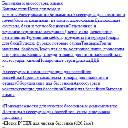
Бассейны и аксессуары, химия
Банные печи
Печи для дома и
камины
Электрокамины
Биокамины
Аксессуары для каминов и
печей
Уход за каминами, печами и дымоходами
Дымоходные
системы, баки и теплообменники
Отделочные и
термоизоляционные материалы
Двери, окна, освещение,
вентиляция
Деревянная мебель, предметы интерьера
Товары
для бани
Купели, фурако, готовые сауны
Тандыры
Грили,
мангалы, барбекю
Декор для сада, костровые чаши, дровоколы
и щепоколы
Казаны, посуда, товары для пикника
Бассейны и
аксессуары, химия
Подарочные сертификаты
ДДБ
-
Аксессуары и комплектующие для бассейнов
Бассейны
Игровые комплексы, товары для плавания и
отдыха
Оборудование для бассейнов
Аксессуары и
комплектующие для бассейнов
Химия для бассейнов
Бытовая
химия
-
Принадлежности для очистки бассейнов и ремкомплекты
Лестницы
Аксессуары для бассейнов
Тенты, покрывала,
подложки
-
Щетка INTEX для чистки бассейна (d26.2мм)