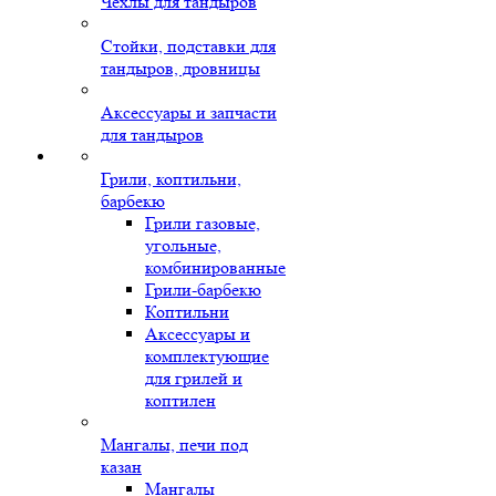
Чехлы для тандыров
Стойки, подставки для
тандыров, дровницы
Аксессуары и запчасти
для тандыров
Грили, коптильни,
барбекю
Грили газовые,
угольные,
комбинированные
Грили-барбекю
Коптильни
Аксессуары и
комплектующие
для грилей и
коптилен
Мангалы, печи под
казан
Мангалы