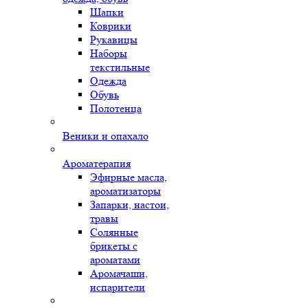
Шапки
Коврики
Рукавицы
Наборы
текстильные
Одежда
Обувь
Полотенца
Веники и опахало
Ароматерапия
Эфирные масла,
ароматизаторы
Запарки, настои,
травы
Солянные
брикеты с
ароматами
Аромачаши,
испарители