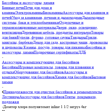
Бассейны и аксессуары, химия
Банные печи
Печи для дома и
камины
Электрокамины
Биокамины
Аксессуары для каминов и
печей
Уход за каминами, печами и дымоходами
Дымоходные
системы, баки и теплообменники
Отделочные и
термоизоляционные материалы
Двери, окна, освещение,
вентиляция
Деревянная мебель, предметы интерьера
Товары
для бани
Купели, фурако, готовые сауны
Тандыры
Грили,
мангалы, барбекю
Декор для сада, костровые чаши, дровоколы
и щепоколы
Казаны, посуда, товары для пикника
Бассейны и
аксессуары, химия
Подарочные сертификаты
ДДБ
-
Аксессуары и комплектующие для бассейнов
Бассейны
Игровые комплексы, товары для плавания и
отдыха
Оборудование для бассейнов
Аксессуары и
комплектующие для бассейнов
Химия для бассейнов
Бытовая
химия
-
Принадлежности для очистки бассейнов и ремкомплекты
Лестницы
Аксессуары для бассейнов
Тенты, покрывала,
подложки
-
Дозатор хлора полуавтомат inline 1 1/2 загруз 4кг