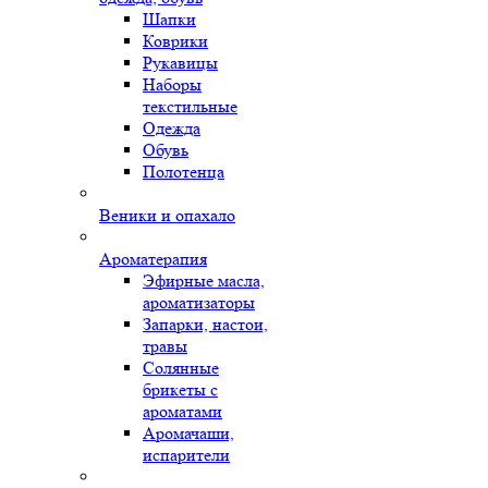
Шапки
Коврики
Рукавицы
Наборы
текстильные
Одежда
Обувь
Полотенца
Веники и опахало
Ароматерапия
Эфирные масла,
ароматизаторы
Запарки, настои,
травы
Солянные
брикеты с
ароматами
Аромачаши,
испарители