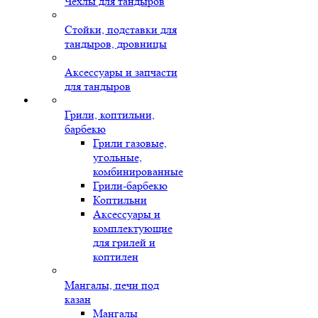
Чехлы для тандыров
Стойки, подставки для
тандыров, дровницы
Аксессуары и запчасти
для тандыров
Грили, коптильни,
барбекю
Грили газовые,
угольные,
комбинированные
Грили-барбекю
Коптильни
Аксессуары и
комплектующие
для грилей и
коптилен
Мангалы, печи под
казан
Мангалы