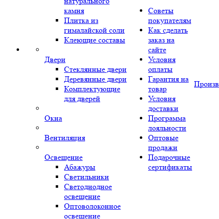
натурального
камня
Советы
Плитка из
покупателям
гималайской соли
Как сделать
Клеющие составы
заказ на
сайте
Двери
Условия
Стеклянные двери
оплаты
Деревянные двери
Гарантия на
Произв
Комплектующие
товар
для дверей
Условия
доставки
Окна
Программа
лояльности
Вентиляция
Оптовые
продажи
Освещение
Подарочные
Абажуры
сертификаты
Светильники
Светодиодное
освещение
Оптоволоконное
освещение