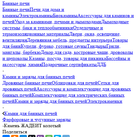
Банные печи
Банные печи
Печи для дома и
камины
Электрокамины
Биокамины
Аксессуары для каминов и
печей
Уход за каминами, печами и дымоходами
Дымоходные
системы, баки и теплообменники
Отделочные и
термоизоляционные материалы
Двери, окна, освещение,
вентиляция
Деревянная мебель, предметы интерьера
Товары
для бани
Купели, фурако, готовые сауны
Тандыры
Грили,
мангалы, барбекю
Декор для сада, костровые чаши, дровоколы
и щепоколы
Казаны, посуда, товары для пикника
Бассейны и
аксессуары, химия
Подарочные сертификаты
ДДБ
-
Камни и заряды для банных печей
Дровяные банные печи
Облицовки для печей
Сетки для
дровяных печей
Аксессуары и комплектующие для дровяных
банных печей
Комплектующие для электрических банных
печей
Камни и заряды для банных печей
Электрокаменки
-
Камни для банных печей
Фарфоровые и чугунные заряды
-
Камень ЖАДЕИТ колотый
Поделиться