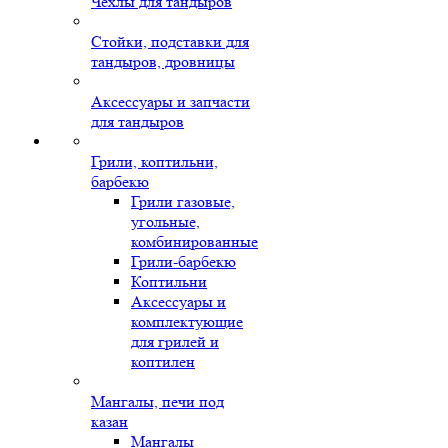
Чехлы для тандыров
Стойки, подставки для
тандыров, дровницы
Аксессуары и запчасти
для тандыров
Грили, коптильни,
барбекю
Грили газовые,
угольные,
комбинированные
Грили-барбекю
Коптильни
Аксессуары и
комплектующие
для грилей и
коптилен
Мангалы, печи под
казан
Мангалы