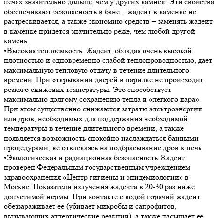
печах значительно дольше, чем у других камней. Эти свойства
обеспечивают безопасность в бане – жадеит в каменке не
растрескивается, а также экономию средств – заменять жадеит
в каменке придется значительно реже, чем любой другой
камень.
•Высокая теплоемкость. Жадеит, обладая очень высокой
плотностью и одновременно слабой теплопроводностью, дает
максимальную тепловую отдачу в течение длительного
времени. При открывании дверей в парилке не происходит
резкого снижения температуры. Это способствует
максимально долгому сохранению тепла и «легкого пара».
При этом существенно снижаются затраты электроэнергии
или дров, необходимых для поддержания необходимой
температуры в течение длительного времени, а также
появляется возможность спокойно наслаждаться банными
процедурами, не отвлекаясь на подбрасывание дров в печь.
•Экологическая и радиационная безопасность Жадеит
проверен Федеральным государственным учреждением
здравоохранения «Центр гигиены и эпидемиологии» в
Москве. Показатели излучения жадеита в 20-30 раз ниже
допустимой нормы. При контакте с водой горячий жадеит
обеззараживает ее (убивает микробы и сапрофитов,
вызывающих аллергические реакции), а также насыщает ее