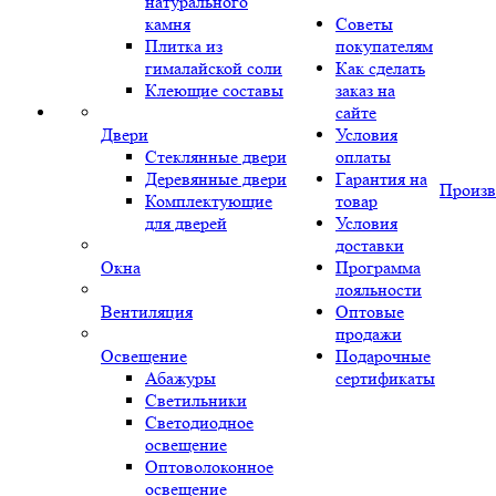
натурального
камня
Советы
Плитка из
покупателям
гималайской соли
Как сделать
Клеющие составы
заказ на
сайте
Двери
Условия
Стеклянные двери
оплаты
Деревянные двери
Гарантия на
Произв
Комплектующие
товар
для дверей
Условия
доставки
Окна
Программа
лояльности
Вентиляция
Оптовые
продажи
Освещение
Подарочные
Абажуры
сертификаты
Светильники
Светодиодное
освещение
Оптоволоконное
освещение