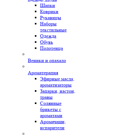
Шапки
Коврики
Рукавицы
Наборы
текстильные
Одежда
Обувь
Полотенца
Веники и опахало
Ароматерапия
Эфирные масла,
ароматизаторы
Запарки, настои,
травы
Солянные
брикеты с
ароматами
Аромачаши,
испарители